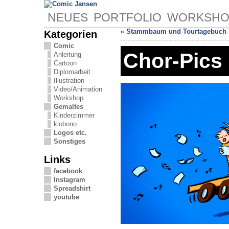
NEUES
PORTFOLIO
WORKSHO
«
Stammbaum und Tourtagebuch
Kategorien
Comic
Chor-Pics
Anleitung
Cartoon
Diplomarbeit
Illustration
Video/Animation
Workshop
Gemaltes
Kinderzimmer
klobono
Logos etc.
Sonstiges
Links
facebook
Instagram
Spreadshirt
youtube