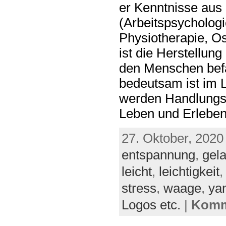
er Kenntnisse aus
(Arbeitspsychologi
Physiotherapie, Os
ist die Herstellun
den Menschen befäh
bedeutsam ist im 
werden Handlungss
Leben und Erleben
27. Oktober, 2020
entspannung
,
gel
leicht
,
leichtigkeit
stress
,
waage
,
ya
Logos etc.
|
Komme