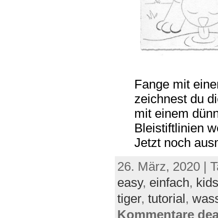
Fange mit einem
zeichnest du di
mit einem dünne
Bleistiftlinien 
Jetzt noch ausm
26. März, 2020 | 
easy
,
einfach
,
kid
tiger
,
tutorial
,
was
Kommentare deak