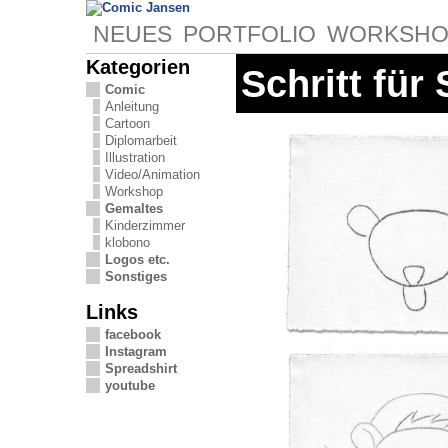
NEUES
PORTFOLIO
WORKSHO
Kategorien
Schritt für
Comic
Anleitung
Cartoon
Diplomarbeit
Illustration
Video/Animation
Workshop
Gemaltes
Kinderzimmer
klobono
Logos etc.
Sonstiges
Links
facebook
Instagram
Spreadshirt
youtube